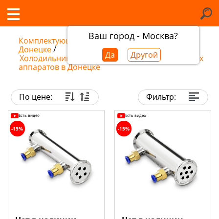
Ваш город - Москва?
Комплектующие самогонных аппаратов в
Донецке
/
Да
Другой
Холодильники и дефлегматоры для самогонных
аппаратов в Донецке
По цене:
Фильтр:
Есть видео
Есть видео
-15%
-15%